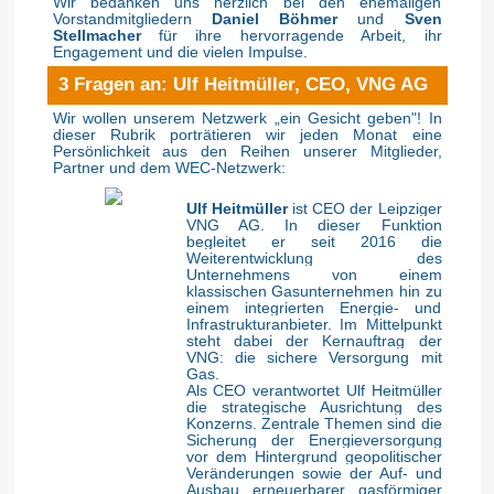
Wir bedanken uns herzlich bei den ehemaligen
Vorstandmitgliedern
Daniel Böhmer
und
Sven
Stellmacher
für ihre hervorragende Arbeit, ihr
Engagement und die vielen Impulse.
3 Fragen an: Ulf Heitmüller, CEO, VNG AG
Wir wollen unserem Netzwerk „ein Gesicht geben"! In
dieser Rubrik porträtieren wir jeden Monat eine
Persönlichkeit aus den Reihen unserer Mitglieder,
Partner und dem WEC-Netzwerk:
Ulf Heitmüller
ist CEO der Leipziger
VNG AG. In dieser Funktion
begleitet er seit 2016 die
Weiterentwicklung des
Unternehmens von einem
klassischen Gasunternehmen hin zu
einem integrierten Energie- und
Infrastrukturanbieter. Im Mittelpunkt
steht dabei der Kernauftrag der
VNG: die sichere Versorgung mit
Gas.
Als CEO verantwortet Ulf Heitmüller
die strategische Ausrichtung des
Konzerns. Zentrale Themen sind die
Sicherung der Energieversorgung
vor dem Hintergrund geopolitischer
Veränderungen sowie der Auf- und
Ausbau erneuerbarer gasförmiger