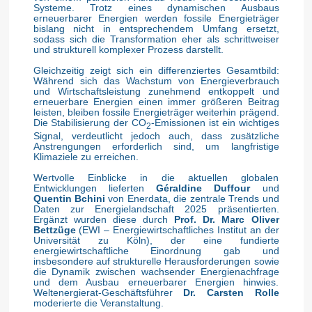
Systeme. Trotz eines dynamischen Ausbaus
erneuerbarer Energien werden fossile Energieträger
bislang nicht in entsprechendem Umfang ersetzt,
sodass sich die Transformation eher als schrittweiser
und strukturell komplexer Prozess darstellt.
Gleichzeitig zeigt sich ein differenziertes Gesamtbild:
Während sich das Wachstum von Energieverbrauch
und Wirtschaftsleistung zunehmend entkoppelt und
erneuerbare Energien einen immer größeren Beitrag
leisten, bleiben fossile Energieträger weiterhin prägend.
Die Stabilisierung der CO
-Emissionen ist ein wichtiges
2
Signal, verdeutlicht jedoch auch, dass zusätzliche
Anstrengungen erforderlich sind, um langfristige
Klimaziele zu erreichen.
Wertvolle Einblicke in die aktuellen globalen
Entwicklungen lieferten
Géraldine Duffour
und
Quentin Bchini
von Enerdata, die zentrale Trends und
Daten zur Energielandschaft 2025 präsentierten.
Ergänzt wurden diese durch
Prof. Dr. Marc Oliver
Bettzüge
(EWI – Energiewirtschaftliches Institut an der
Universität zu Köln), der eine fundierte
energiewirtschaftliche Einordnung gab und
insbesondere auf strukturelle Herausforderungen sowie
die Dynamik zwischen wachsender Energienachfrage
und dem Ausbau erneuerbarer Energien hinwies.
Weltenergierat-Geschäftsführer
Dr. Carsten Rolle
moderierte die Veranstaltung.