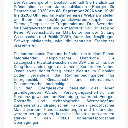
Der Weltenergierat – Deutschland lädt Sie herzlich zur
Präsentation seiner Jahrespublikation „Energie für
Deutschland 2026“ am
08. September 2026
von 10:30
bis 12:00 Uhr
ein. Im Rahmen eines Webinars stellen
wir Ihnen das diesjährige Schwerpunktkapitel zum
Thema „Geopolitische Fragmentierung: Drei Szenarien
für Energiewirtschaft und Klimaschutz“ vor.
Dr. Jacopo
Pepe
, Wissenschaftlicher Mitarbeiter bei der Stiftung
Wissenschaft und Politik (SWP), Autor des diesjährigen
Schwerpunktkapitels, wird die zentralen Ergebnisse
präsentieren.
Die internationale Ordnung befindet sich in einer Phase
tiefgreifender geopolitischer Umbrüche. Die
strategische Rivalität zwischen den USA und China, der
Krieg Russlands gegen die Ukraine, Konflikte im Nahen
Osten sowie der Aufstieg neuer Akteure im Globalen
Süden verändern die Rahmenbedingungen für
Energiepolitik, Klimaschutz und internationale
Zusammenarbeit nachhaltig.
Für den Energiesektor bedeutet dies einen
grundlegenden Wandel: Versorgungssicherheit und
Resilienz gewinnen an Bedeutung, während Energie,
Rohstoffe und technologische Wertschöpfung
zunehmend zu strategischen Faktoren geopolitischer
Macht werden. Handelsbeziehungen und Lieferketten
werden neu geordnet, kritische Infrastrukturen geraten
stärker in den Fokus sicherheitspolitischer
Überlegungen.