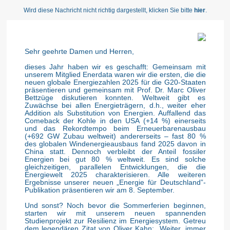
Wird diese Nachricht nicht richtig dargestellt, klicken Sie bitte
hier
.
Sehr geehrte Damen und Herren,
dieses Jahr haben wir es geschafft: Gemeinsam mit
unserem Mitglied Enerdata waren wir die ersten, die die
neuen globale Energiezahlen 2025 für die G20-Staaten
präsentieren und gemeinsam mit Prof. Dr. Marc Oliver
Bettzüge diskutieren konnten. Weltweit gibt es
Zuwächse bei allen Energieträgern, d.h., weiter eher
Addition als Substitution von Energien. Auffallend das
Comeback der Kohle in den USA (+14 %) einerseits
und das Rekordtempo beim Erneuerbarenausbau
(+692 GW Zubau weltweit) andererseits – fast 80 %
des globalen Windenergieausbaus fand 2025 davon in
China statt. Dennoch verbleibt der Anteil fossiler
Energien bei gut 80 % weltweit. Es sind solche
gleichzeitigen, parallelen Entwicklungen, die die
Energiewelt 2025 charakterisieren. Alle weiteren
Ergebnisse unserer neuen „Energie für Deutschland”-
Publikation präsentieren wir am 8. September.
Und sonst? Noch bevor die Sommerferien beginnen,
starten wir mit unserem neuen spannenden
Studienprojekt zur Resilienz im Energiesystem. Getreu
dem legendären Zitat von Oliver Kahn: „Weiter, immer