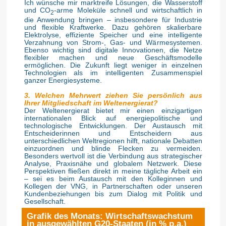
Ich wünsche mir marktreife Lösungen, die Wasserstoff
und CO
-arme Moleküle schnell und wirtschaftlich in
2
die Anwendung bringen – insbesondere für Industrie
und flexible Kraftwerke. Dazu gehören skalierbare
Elektrolyse, effiziente Speicher und eine intelligente
Verzahnung von Strom-, Gas- und Wärmesystemen.
Ebenso wichtig sind digitale Innovationen, die Netze
flexibler machen und neue Geschäftsmodelle
ermöglichen. Die Zukunft liegt weniger in einzelnen
Technologien als im intelligenten Zusammenspiel
ganzer Energiesysteme.
3. Welchen Mehrwert ziehen Sie persönlich aus
Ihrer Mitgliedschaft im Weltenergierat?
Der Weltenergierat bietet mir einen einzigartigen
internationalen Blick auf energiepolitische und
technologische Entwicklungen. Der Austausch mit
Entscheiderinnen und Entscheidern aus
unterschiedlichen Weltregionen hilft, nationale Debatten
einzuordnen und blinde Flecken zu vermeiden.
Besonders wertvoll ist die Verbindung aus strategischer
Analyse, Praxisnähe und globalem Netzwerk. Diese
Perspektiven fließen direkt in meine tägliche Arbeit ein
– sei es beim Austausch mit den Kolleginnen und
Kollegen der VNG, in Partnerschaften oder unseren
Kundenbeziehungen bis zum Dialog mit Politik und
Gesellschaft.
Grafik des Monats: Wirtschaftswachstum
in ausgewählten G20-Staaten (in % p.a.)