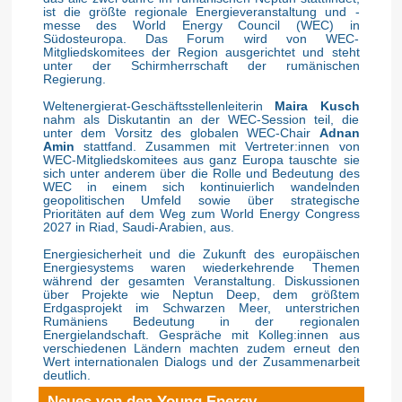
ist die größte regionale Energieveranstaltung und -
messe des World Energy Council (WEC) in
Südosteuropa. Das Forum wird von WEC-
Mitgliedskomitees der Region ausgerichtet und steht
unter der Schirmherrschaft der rumänischen
Regierung.
Weltenergierat-Geschäftsstellenleiterin
Maira Kusch
nahm als Diskutantin an der WEC-Session teil, die
unter dem Vorsitz des globalen WEC-Chair
Adnan
Amin
stattfand. Zusammen mit Vertreter:innen von
WEC-Mitgliedskomitees aus ganz Europa tauschte sie
sich unter anderem über die Rolle und Bedeutung des
WEC in einem sich kontinuierlich wandelnden
geopolitischen Umfeld sowie über strategische
Prioritäten auf dem Weg zum World Energy Congress
2027 in Riad, Saudi-Arabien, aus.
Energiesicherheit und die Zukunft des europäischen
Energiesystems waren wiederkehrende Themen
während der gesamten Veranstaltung. Diskussionen
über Projekte wie Neptun Deep, dem größtem
Erdgasprojekt im Schwarzen Meer, unterstrichen
Rumäniens Bedeutung in der regionalen
Energielandschaft. Gespräche mit Kolleg:innen aus
verschiedenen Ländern machten zudem erneut den
Wert internationalen Dialogs und der Zusammenarbeit
deutlich.
Neues von den Young Energy